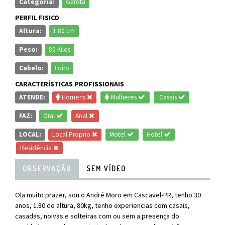
Categoria:
Garota
PERFIL FISICO
Altura:
1.80 cm
Peso:
80 Kilos
Cabelo:
Loiro
CARACTERÍSTICAS PROFISSIONAIS
ATENDE:
Homens
Mulheres
Casais
FAZ:
Oral
Anal
LOCAL:
Local Proprio
Motel
Hotel
Residência
OBSERVAÇÃO
SEM VÍDEO
Ola muito prazer, sou o André Moro em Cascavel-PR, tenho 30
anos, 1.80 de altura, 80kg, tenho experiencias com casais,
casadas, noivas e solteiras com ou sem a presença do