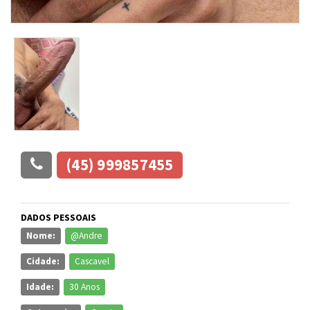
(45) 999857455
DADOS PESSOAIS
Nome:
@Andre
Cidade:
Cascavel
Idade:
30 Anos