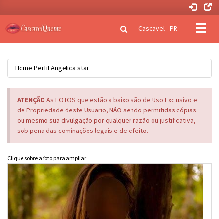
Clique
Cascavel - PR
para
naveg
Home
Perfil
Angelica star
ATENÇÃO
As FOTOS que estão a baixo são de Uso Exclusivo e
de Propriedade deste Usuario, NÃO sendo permitidas cópias
ou mesmo sua divulgação por qualquer razão ou justificativa,
sob pena das cominações legais e de efeito.
Clique sobre a foto para ampliar