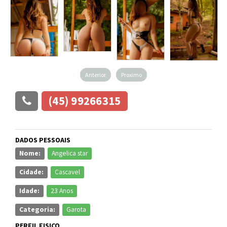
Anterior
Proximo
(45) 99266315
DADOS PESSOAIS
Nome:
Angelica star
Cidade:
Cascavel
Idade:
23 Anos
Categoria:
Garota
PERFIL FISICO