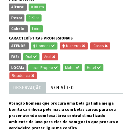
Altura:
0.00 cm
Peso:
0 Kilos
Cabelo:
Loiro
CARACTERÍSTICAS PROFISSIONAIS
ATENDE:
Homens
Mulheres
Casais
FAZ:
Oral
Anal
LOCAL:
Local Proprio
Motel
Hotel
Residência
OBSERVAÇÃO
SEM VÍDEO
Atenção homens que procura uma bela gatinha meiga
bonita carinhosa pele macia com belas curvas para seu
prazer atendo com local área central climatizado
ambiente de luxo para eles de bom gosto que procura o
verdadeiro prazer ligue me confira