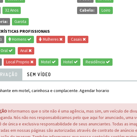
32 Anos
Cabelo:
Loiro
ria:
Garota
RÍSTICAS PROFISSIONAIS
:
Homens
Mulheres
Casais
Oral
Anal
Local Proprio
Motel
Hotel
Residência
RVAÇÃO
SEM VÍDEO
ante em motel, carinhosa e complacente. Agendar horario
ÇÃO
Informamos que o site não é uma agência, mas sim, um veículo de div
ganda. Nós não nos responsabilizamos pelo que aqui for anunciado, uma 
é de única e exclusiva responsabilidade de seus anunciantes. Todas as im
adas em nossas páginas são autorizadas através de contrato de anúncio 
cação de imagem. Também informamos que nosso conteúdo contém materi