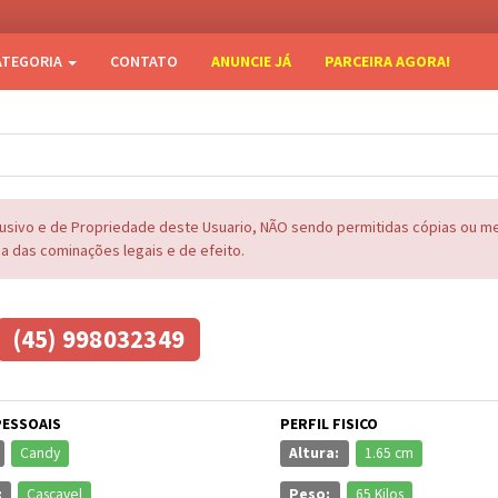
ATEGORIA
CONTATO
ANUNCIE JÁ
PARCEIRA AGORA!
lusivo e de Propriedade deste Usuario, NÃO sendo permitidas cópias ou 
na das cominações legais e de efeito.
(45) 998032349
PESSOAIS
PERFIL FISICO
Candy
Altura:
1.65 cm
:
Cascavel
Peso:
65 Kilos