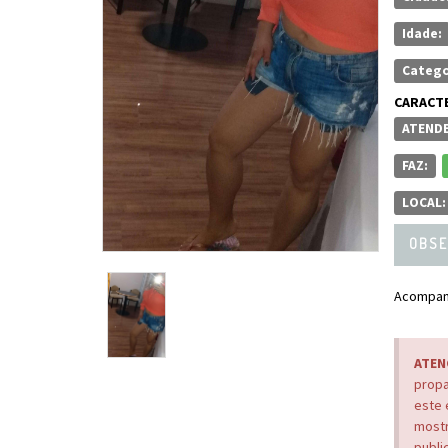
Idade:
Catego
CARACTE
ATENDE
FAZ:
LOCAL:
OBSE
Acompanh
ATEN
propa
este 
mostr
publi