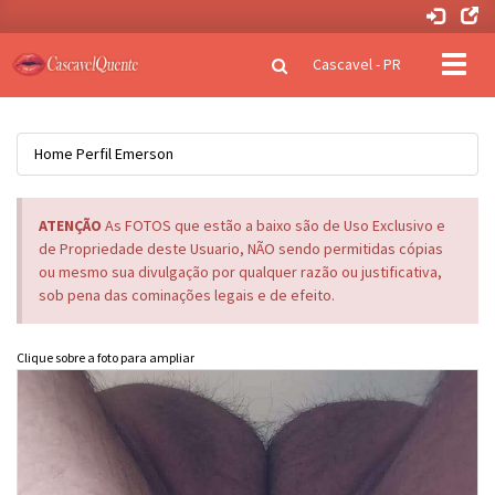
Clique
Cascavel - PR
para
naveg
Home
Perfil
Emerson
ATENÇÃO
As FOTOS que estão a baixo são de Uso Exclusivo e
de Propriedade deste Usuario, NÃO sendo permitidas cópias
ou mesmo sua divulgação por qualquer razão ou justificativa,
sob pena das cominações legais e de efeito.
Clique sobre a foto para ampliar