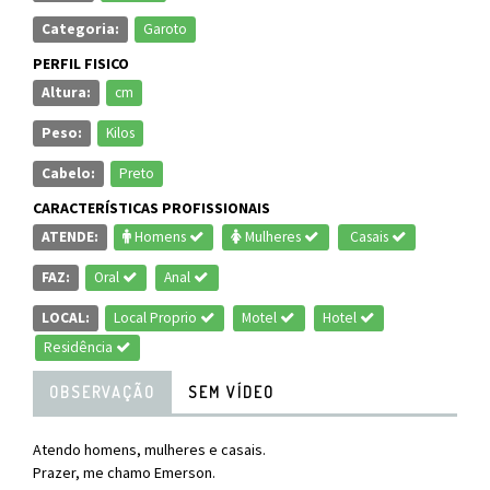
Categoria:
Garoto
PERFIL FISICO
Altura:
cm
Peso:
Kilos
Cabelo:
Preto
CARACTERÍSTICAS PROFISSIONAIS
ATENDE:
Homens
Mulheres
Casais
FAZ:
Oral
Anal
LOCAL:
Local Proprio
Motel
Hotel
Residência
OBSERVAÇÃO
SEM VÍDEO
Atendo homens, mulheres e casais.
Prazer, me chamo Emerson.