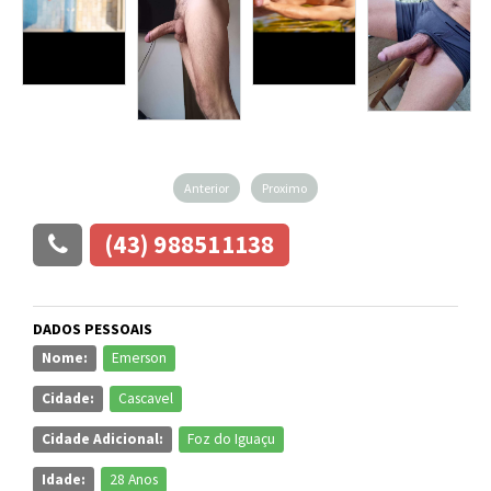
Anterior
Proximo
(43) 988511138
DADOS PESSOAIS
Nome:
Emerson
Cidade:
Cascavel
Cidade Adicional:
Foz do Iguaçu
Idade:
28 Anos