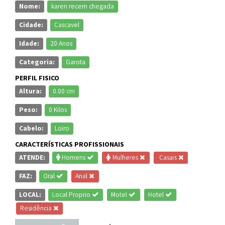
Nome:
karen recem chegada
Cidade:
Cascavel
Idade:
20 Anos
Categoria:
Garota
PERFIL FISICO
Altura:
0.00 cm
Peso:
0 Kilos
Cabelo:
Loiro
CARACTERÍSTICAS PROFISSIONAIS
ATENDE:
Homens
Mulheres
Casais
FAZ:
Oral
Anal
LOCAL:
Local Proprio
Motel
Hotel
Residência