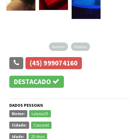
Anterior
Proximo
(45) 999074160
DESTACADO
DADOS PESSOAIS
Nome:
Laryssa25
Cidade:
Cascavel
Idade:
25 Anos