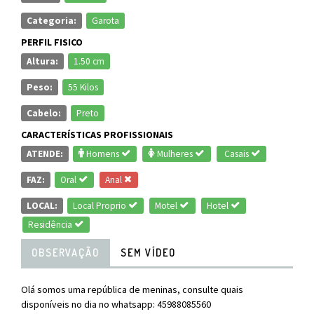
Categoria:
Garota
PERFIL FISICO
Altura:
1.50 cm
Peso:
55 Kilos
Cabelo:
Preto
CARACTERÍSTICAS PROFISSIONAIS
ATENDE:
Homens
Mulheres
Casais
FAZ:
Oral
Anal
LOCAL:
Local Proprio
Motel
Hotel
Residência
OBSERVAÇÃO
SEM VÍDEO
Olá somos uma república de meninas, consulte quais
disponíveis no dia no whatsapp: 45988085560