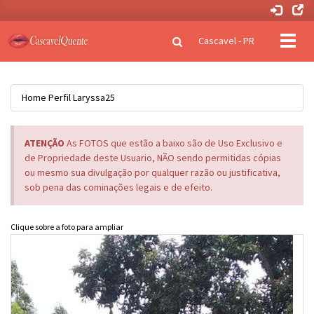
Clique
Cascavel - PR
para
naveg
Home
Perfil
Laryssa25
ATENÇÃO
As FOTOS que estão a baixo são de Uso Exclusivo e
de Propriedade deste Usuario, NÃO sendo permitidas cópias
ou mesmo sua divulgação por qualquer razão ou justificativa,
sob pena das cominações legais e de efeito.
Clique sobre a foto para ampliar