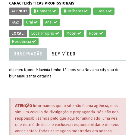
CARACTERÍSTICAS PROFISSIONAIS
ATENDE:
Homens
Mulheres
Casais
FAZ:
Oral
Anal
LOCAL:
Local Proprio
Motel
Hotel
Residência
OBSERVAÇÃO
SEM VÍDEO
ola meu Nome é lavinia tenho 18 anos sou Nova na city sou de
blunenau santa catarina
ATENÇÃO
Informamos que o site não é uma agência, mas
sim, um veículo de divulgação e propaganda. Nós não nos
responsabilizamos pelo que aqui for anunciado, uma vez
que este é de única e exclusiva responsabilidade de seus
anunciantes. Todas as imagens mostradas em nossas