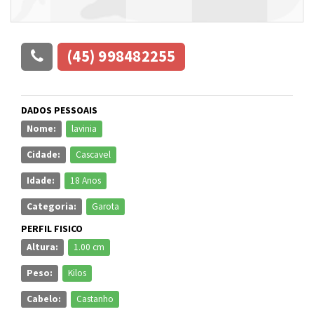
(45) 998482255
DADOS PESSOAIS
Nome:
lavinia
Cidade:
Cascavel
Idade:
18 Anos
Categoria:
Garota
PERFIL FISICO
Altura:
1.00 cm
Peso:
Kilos
Cabelo:
Castanho