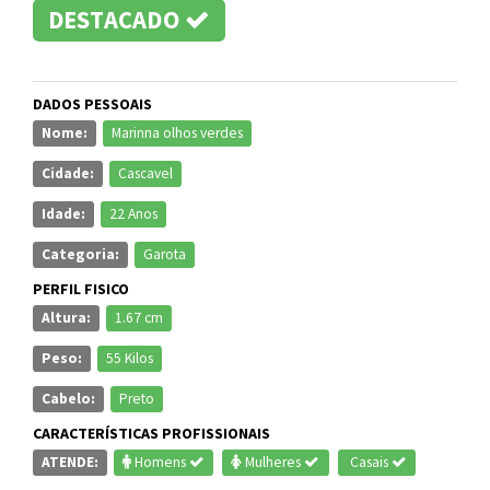
DESTACADO
DADOS PESSOAIS
Nome:
Marinna olhos verdes
Cidade:
Cascavel
Idade:
22 Anos
Categoria:
Garota
PERFIL FISICO
Altura:
1.67 cm
Peso:
55 Kilos
Cabelo:
Preto
CARACTERÍSTICAS PROFISSIONAIS
ATENDE:
Homens
Mulheres
Casais