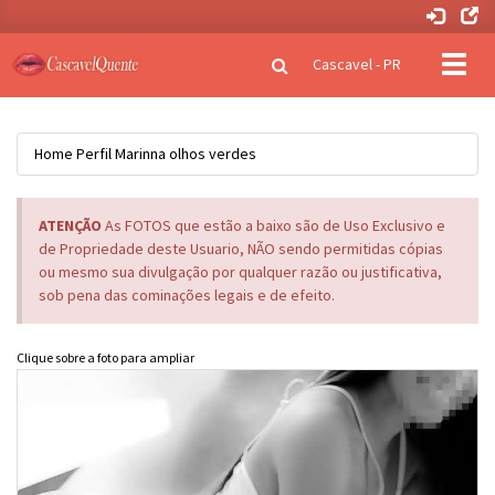
Clique
Cascavel - PR
para
naveg
Home
Perfil
Marinna olhos verdes
ATENÇÃO
As FOTOS que estão a baixo são de Uso Exclusivo e
de Propriedade deste Usuario, NÃO sendo permitidas cópias
ou mesmo sua divulgação por qualquer razão ou justificativa,
sob pena das cominações legais e de efeito.
Clique sobre a foto para ampliar