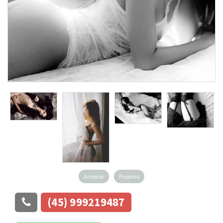
Anterior
Proximo
(45) 999219487