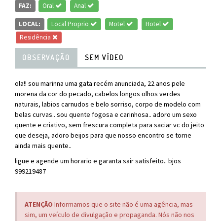
FAZ:
Oral
Anal
LOCAL:
Local Proprio
Motel
Hotel
Residência
OBSERVAÇÃO
SEM VÍDEO
ola!! sou marinna uma gata recém anunciada, 22 anos pele
morena da cor do pecado, cabelos longos olhos verdes
naturais, labios carnudos e belo sorriso, corpo de modelo com
belas curvas.. sou quente fogosa e carinhosa.. adoro um sexo
quente e criativo, sem frescura completa para saciar vc do jeito
que deseja, adoro beijos para que nosso encontro se torne
ainda mais quente..
ligue e agende um horario e garanta sair satisfeito.. bjos
999219487
ATENÇÃO
Informamos que o site não é uma agência, mas
sim, um veículo de divulgação e propaganda. Nós não nos