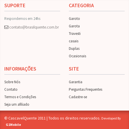
SUPORTE
CATEGORIA
Respondemos em 24hs
Garoto
Garota
contato@brasilquente.com.br
Travesti
casais
Duplas
Ocasionais
INFORMAÇÕES
SITE
Sobre Nós
Garantia
Contato
Perguntas Frequentes
Termos e Condições
Cadastre-se
Seja um afiliado
© CascavelQuente 2011 | Todos os direitos reservados.
Developed By
G1Mobile