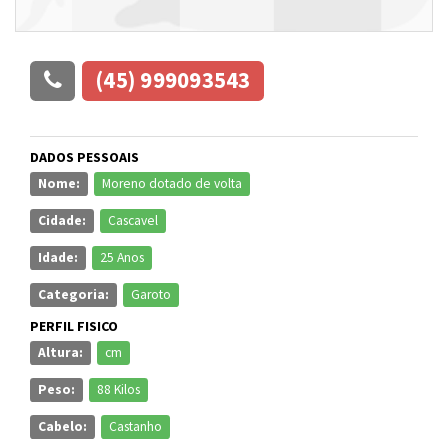
(45) 999093543
DADOS PESSOAIS
Nome:
Moreno dotado de volta
Cidade:
Cascavel
Idade:
25 Anos
Categoria:
Garoto
PERFIL FISICO
Altura:
cm
Peso:
88 Kilos
Cabelo:
Castanho