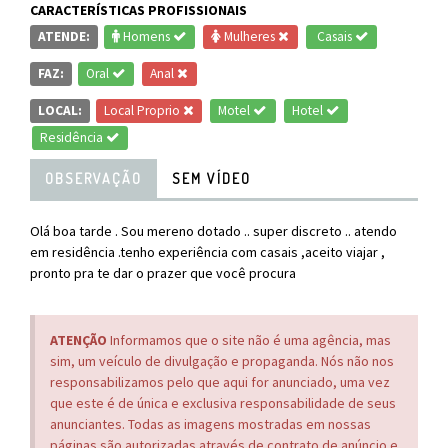
CARACTERÍSTICAS PROFISSIONAIS
ATENDE:
Homens
Mulheres
Casais
FAZ:
Oral
Anal
LOCAL:
Local Proprio
Motel
Hotel
Residência
OBSERVAÇÃO
SEM VÍDEO
Olá boa tarde . Sou mereno dotado .. super discreto .. atendo
em residência .tenho experiência com casais ,aceito viajar ,
pronto pra te dar o prazer que você procura
ATENÇÃO
Informamos que o site não é uma agência, mas
sim, um veículo de divulgação e propaganda. Nós não nos
responsabilizamos pelo que aqui for anunciado, uma vez
que este é de única e exclusiva responsabilidade de seus
anunciantes. Todas as imagens mostradas em nossas
páginas são autorizadas através de contrato de anúncio e