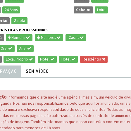
24 Anos
Cabelo:
Loiro
ria:
Garota
RÍSTICAS PROFISSIONAIS
:
Homens
Mulheres
Casais
Oral
Anal
Local Proprio
Motel
Hotel
Residência
RVAÇÃO
SEM VÍDEO
ÇÃO
Informamos que o site não é uma agência, mas sim, um veículo de div
ganda. Nós não nos responsabilizamos pelo que aqui for anunciado, uma 
é de única e exclusiva responsabilidade de seus anunciantes. Todas as im
adas em nossas páginas são autorizadas através de contrato de anúncio 
cação de imagem. Também informamos que nosso conteúdo contém materi
endado para menores de 18 anos.