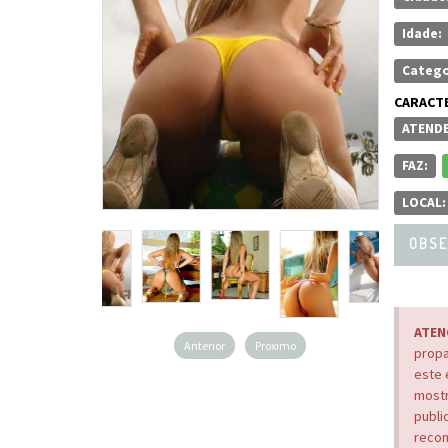
Idade:
Catego
CARACTE
ATENDE
FAZ:
LOCAL:
OBSE
ATEN
Anterior
Proximo
propa
este 
mostr
publi
recom