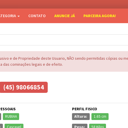
ATEGORIA
CONTATO
ANUNCIE JÁ
PARCEIRA AGORA!
lusivo e de Propriedade deste Usuario, NÃO sendo permitidas cópias ou 
na das cominações legais e de efeito.
(45) 98066854
PESSOAIS
PERFIL FISICO
RUBIAA
Altura:
1.65 cm
:
Cascavel
Peso:
58 Kilos