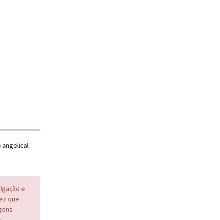
 angelical
ulgação e
vez que
agens
e