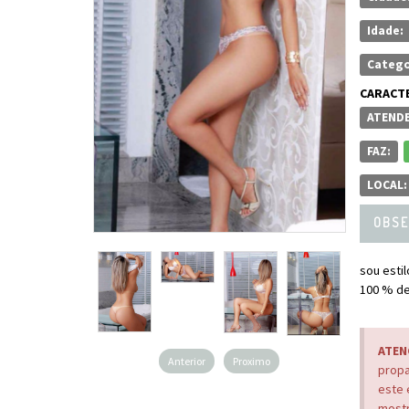
Idade:
Catego
CARACTE
ATENDE
FAZ:
LOCAL:
OBSE
sou estil
100 % de 
ATEN
Anterior
Proximo
propa
este 
mostr