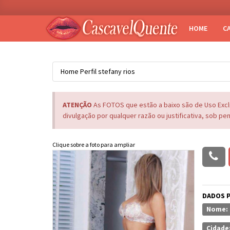
HOME
C
Home
Perfil
stefany rios
ATENÇÃO
As FOTOS que estão a baixo são de Uso Exc
divulgação por qualquer razão ou justificativa, sob pe
Clique sobre a foto para ampliar
DADOS 
Nome:
Cidade