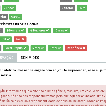
23 Anos
Cabelo:
Loiro
ria:
Garota
RÍSTICAS PROFISSIONAIS
:
Homens
Mulheres
Casais
Oral
Anal
Local Proprio
Motel
Hotel
Residência
RVAÇÃO
SEM VÍDEO
o ninfetinha ,mas não se engane comigo ,vou te surpreender , esse eu jeito
malicia ...
ÇÃO
Informamos que o site não é uma agência, mas sim, um veículo de div
ganda. Nós não nos responsabilizamos pelo que aqui for anunciado, uma 
é de única e exclusiva responsabilidade de seus anunciantes. Todas as im
adas em nossas páginas são autorizadas através de contrato de anúncio 