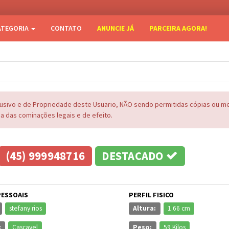
ATEGORIA
CONTATO
ANUNCIE JÁ
PARCEIRA AGORA!
lusivo e de Propriedade deste Usuario, NÃO sendo permitidas cópias ou 
na das cominações legais e de efeito.
(45) 999948716
DESTACADO
PESSOAIS
PERFIL FISICO
stefany rios
Altura:
1.66 cm
:
Cascavel
Peso:
59 Kilos