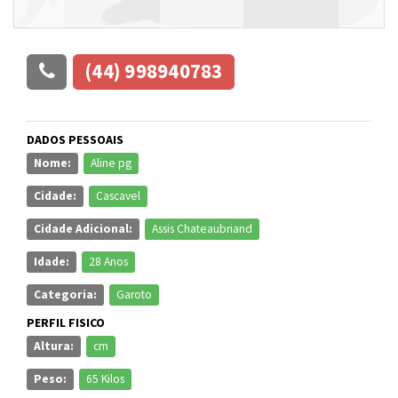
(44) 998940783
DADOS PESSOAIS
Nome:
Aline pg
Cidade:
Cascavel
Cidade Adicional:
Assis Chateaubriand
Idade:
28 Anos
Categoria:
Garoto
PERFIL FISICO
Altura:
cm
Peso:
65 Kilos