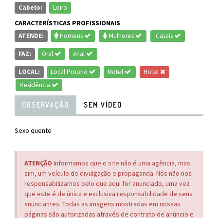
Cabelo:
Loiro
CARACTERÍSTICAS PROFISSIONAIS
ATENDE:
Homens
Mulheres
Casais
FAZ:
Oral
Anal
LOCAL:
Local Proprio
Motel
Hotel
Residência
OBSERVAÇÃO
SEM VÍDEO
Sexo quente
ATENÇÃO
Informamos que o site não é uma agência, mas
sim, um veículo de divulgação e propaganda. Nós não nos
responsabilizamos pelo que aqui for anunciado, uma vez
que este é de única e exclusiva responsabilidade de seus
anunciantes. Todas as imagens mostradas em nossas
páginas são autorizadas através de contrato de anúncio e