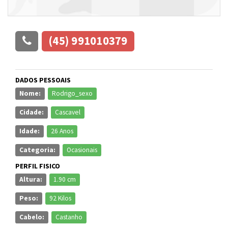
(45) 991010379
DADOS PESSOAIS
Nome:
Rodrigo_sexo
Cidade:
Cascavel
Idade:
26 Anos
Categoria:
Ocasionais
PERFIL FISICO
Altura:
1.90 cm
Peso:
92 Kilos
Cabelo:
Castanho