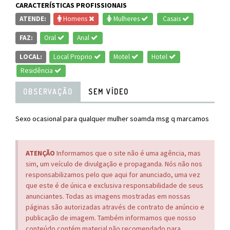
CARACTERÍSTICAS PROFISSIONAIS
ATENDE:
Homens
Mulheres
Casais
FAZ:
Oral
Anal
LOCAL:
Local Proprio
Motel
Hotel
Residência
OBSERVAÇÃO
SEM VÍDEO
Sexo ocasional para qualquer mulher soamda msg q marcamos
ATENÇÃO
Informamos que o site não é uma agência, mas
sim, um veículo de divulgação e propaganda. Nós não nos
responsabilizamos pelo que aqui for anunciado, uma vez
que este é de única e exclusiva responsabilidade de seus
anunciantes. Todas as imagens mostradas em nossas
páginas são autorizadas através de contrato de anúncio e
publicação de imagem. Também informamos que nosso
conteúdo contém material não recomendado para